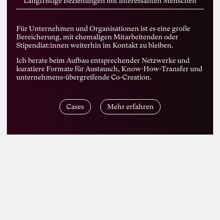
Langfristige Beziehungen mit interessanten Menschen
Für Unternehmen und Organisationen ist es eine große
Bereicherung, mit ehemaligen Mitarbeitenden oder
Stipendiat:innen weiterhin im Kontakt zu bleiben.
Ich berate beim Aufbau entsprechender Netzwerke und
Foto: Susanne Schirdewahn
kuratiere Formate für Austausch, Know-How-Transfer und
Susanne
unternehmens-übergreifende Co-Creation.
Schirdewahn
Cases
Mehr erfahren
Inspiring Mind
Bildende Künstlerin und Literatin
Berlin
161. Salon am 12. Juni 2026: Susanne
Schirdewahn stellt ihren Roman
“Karacho” vor
Reihe „Blickwechsel und Gedankenstiche“
(Kooperation von Susanne Schirdewahn
und Karoline Rütter)