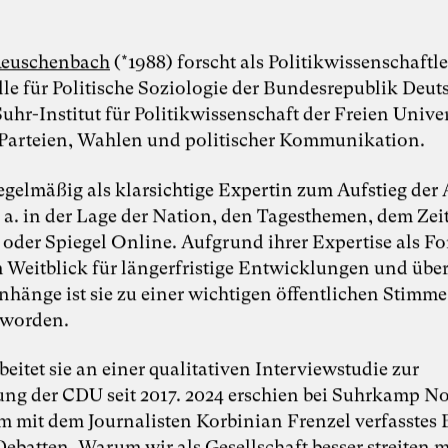
 Reuschenbach
(*1988) forscht als Politikwissenschaftle
elle für Politische Soziologie der Bundesrepublik Deu
hr-Institut für Politikwissenschaft der Freien Univer
 Parteien, Wahlen und politischer Kommunikation.
regelmäßig als klarsichtige Expertin zum Aufstieg der
. a. in der Lage der Nation, den Tagesthemen, dem Zei
l oder Spiegel Online. Aufgrund ihrer Expertise als F
 Weitblick für längerfristige Entwicklungen und übe
änge ist sie zu einer wichtigen öffentlichen Stimme
eworden.
beitet sie an einer qualitativen Interviewstudie zur
ng der CDU seit 2017. 2024 erschien bei Suhrkamp No
 mit dem Journalisten Korbinian Frenzel verfasstes
Debatten. Warum wir als Gesellschaft besser streiten 