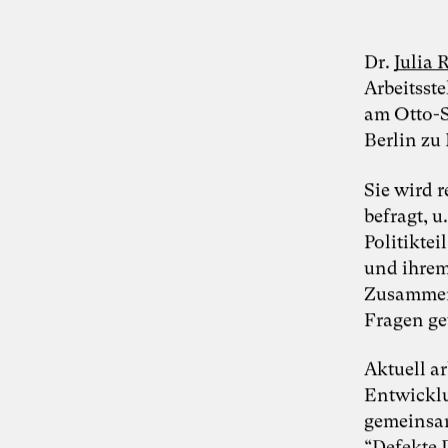
Dr.
Julia
Arbeitsst
am Otto-Su
Berlin zu
Sie wird 
befragt, u
Politiktei
und ihrem
Zusammenh
Fragen g
Aktuell ar
Entwicklu
gemeinsam
“
Defekte 