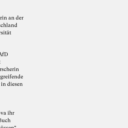
rin an der
tschland
sität
KI-Transformation
verantwortungsvoll
 AfD
t
gestalten
orscherin
rgreifende
 in diesen
“Wie Künstliche Intelligenz
30. Juni 2026
Organisationen verändert – und warum
Organisationsentwicklung dabei eine
Schlüsselrolle spielt” – Whitepaper von Dr.
Simon Berkler (TheDive), Karoline Rütter
va ihr
(Inspiring Minds) und Dr. Sevda Helpap
 Buch
(Leuphana Universität Lüneburg)
müssen
“.