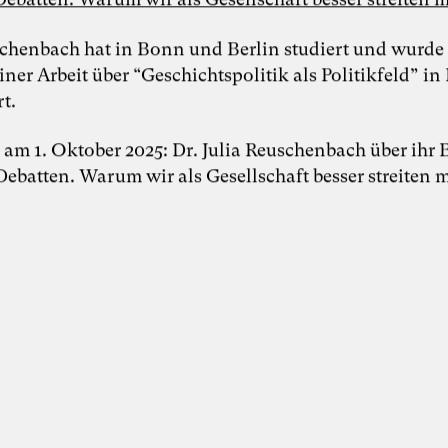
schenbach hat in Bonn und Berlin studiert und wurde 
iner Arbeit über “Geschichtspolitik als Politikfeld” i
Foto: Dr. Sevda Helpap
t.
Dr. Sevda Helpap
n am 1. Oktober 2025: Dr. Julia Reuschenbach über ihr
Debatten. Warum wir als Gesellschaft besser streiten 
Inspiring Mind
Dr. Sevda Helpap |
Wirtschaftspsychologin,
Organisationsentwicklerin und Dozentin |
Hamburg und Lüneburg
Whitepaper “Die KI-Transformation
verantwortungsvoll gestalten. Wie
Künstliche Intelligenz Organisationen
verändert – und warum
Organisationsentwicklung dabei eine
Schlüsselrolle spielt” als Kooperation von
Karoline Rütter (Inspiring Minds), Dr.
Simon Berkler (TheDive) und Dr. Sevda
Helpap (Leuphana Universität Lüneburg)