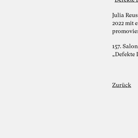
Julia Reu
2022 mit e
Foto: TheDive
promovier
Dr. Simon Berkler
157. Salo
„Defekte 
Inspiring Mind
Co-Founder TheDive
Berlin
Whitepaper “Die KI-Transformation
verantwortungsvoll gestalten. Wie
Zurück
Künstliche Intelligenz Organisationen
verändert – und warum
Organisationsentwicklung dabei eine
Schlüsselrolle spielt” als Kooperation von
Karoline Rütter (Inspiring Minds), Dr.
Simon Berkler (TheDive) und Dr. Sevda
Helpap (Leuphana Universität Lüneburg)
Lunch & Learn-Veranstaltung zu unserem
Whitepaper “Die KI-Transformation