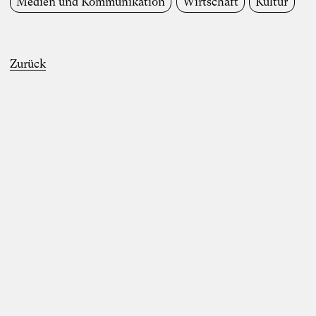
Medien und Kommunikation
Wirtschaft
Kultur
Berkler und Karoline Rütter vom 20. – 26.
Oktober 2024 im Chateau d’Orion
“Wir machen uns die Welt, wie sie uns
gefällt” – Denkimpulse zum Anthropozän
Zurück
von Simon Berkler, Ben Heinrich, Jenny
Fadranski und Karoline Rütter am 5.2.2024
Mehr erfahren
Disziplinen
Entrepreneurship
Wirtschaftswissenschaften
Kommunikation
Organisationsentwicklung
Künstliche Intelligenz
Zukunftsfelder
Wirtschaft
Gesellschaft
Arbeitsleben
Umwelt & Klima