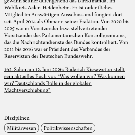
gewann seither durchgehend das Direktmandat im
Dr. Simon Berkler
Wahlkreis Aalen-Heidenheim. Er ist ordentliches
Mitglied im Auswärtigen Ausschuss und fungiert dort
seit April 2014 als Obmann seiner Fraktion. Von 2020 bis
2025 war er Vorsitzender bzw. stellvertretender
Inspiring Mind
Co-Founder TheDive
Vorsitzender des Parlamentarischen Kontrollgremiums,
Berlin
das die Nachrichtendienste des Bundes kontrolliert. Von
Whitepaper “Die KI-Transformation
2011 bis 2016 war er Präsident des Verbandes der
verantwortungsvoll gestalten. Wie
Reservisten der Deutschen Bundeswehr.
Künstliche Intelligenz Organisationen
verändert – und warum
Organisationsentwicklung dabei eine
162. Salon am 12. Juni 2026: Roderich Kiesewetter stellt
Schlüsselrolle spielt” als Kooperation von
sein aktuelles Buch vor: “Was wollen wir? Was können
Karoline Rütter (Inspiring Minds), Dr.
wir? Deutschlands Rolle in der globalen
Simon Berkler (TheDive) und Dr. Sevda
Helpap (Leuphana Universität Lüneburg)
Machtverschiebung”
Lunch & Learn-Veranstaltung zu unserem
Whitepaper “Die KI-Transformation
verantwortungsvoll gestalten” am 11.
August 2026
Disziplinen
Denkwoche “Die andere Wirtschaft – Wie
Militärwesen
Politik­wissenschaften
sich eine lebensdienliche regenerative
Wirtschaft gestalten lässt.” mit Dr. Simon