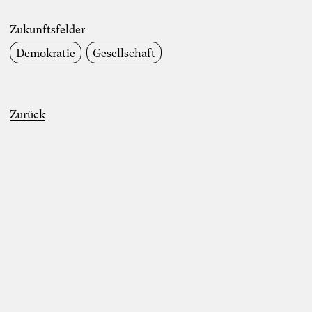
Berkler und Karoline Rütter vom 20. – 26.
Oktober 2024 im Chateau d’Orion
Zukunftsfelder
“Wir machen uns die Welt, wie sie uns
Demokratie
Gesellschaft
gefällt” – Denkimpulse zum Anthropozän
von Simon Berkler, Ben Heinrich, Jenny
Fadranski und Karoline Rütter am 5.2.2024
Mehr erfahren
Zurück
Disziplinen
Entrepreneurship
Wirtschaftswissenschaften
Kommunikation
Organisationsentwicklung
Künstliche Intelligenz
Zukunftsfelder
Wirtschaft
Gesellschaft
Arbeitsleben
Umwelt & Klima