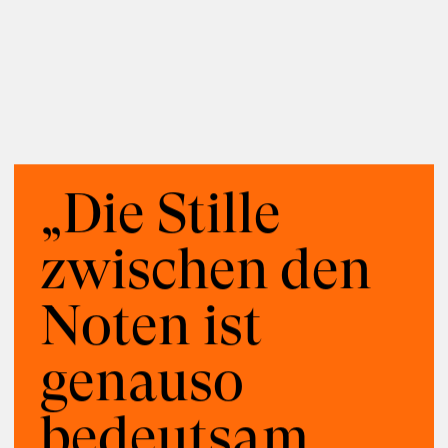
Lunch & Learn-Veranstaltung zu unserem
Whitepaper “Die KI-Transformation
verantwortungsvoll gestalten” am 11.
August 2026
Disziplinen
Beratung
Organisationsentwicklung
Künstliche Intelligenz
„Die Stille
Zukunftsfelder
zwischen den
Arbeitsleben
Wirtschaft
Noten ist
genauso
bedeutsam