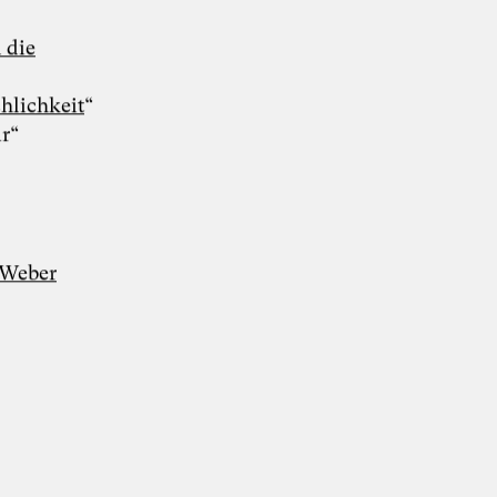
Whitepaper hier kostenlos herunterladen
 die
hlichkeit
“
r“
 Weber