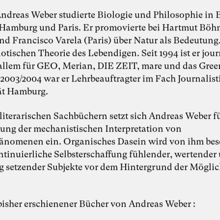
 Andreas Weber studierte Biologie und Philosophie in B
 Hamburg und Paris. Er promovierte bei Hartmut Böh
und Francisco Varela (Paris) über Natur als Bedeutung
otischen Theorie des Lebendigen. Seit 1994 ist er jour
r allem für GEO, Merian, DIE ZEIT, mare und das Gre
2003/2004 war er Lehrbeauftragter im Fach Journalist
ät Hamburg.
 literarischen Sachbüchern setzt sich Andreas Weber f
ng der mechanistischen Interpretation von
nomenen ein. Organisches Dasein wird von ihm bes
ontinuierliche Selbsterschaffung fühlender, wertender
 setzender Subjekte vor dem Hintergrund der Möglic
isher erschienener Bücher von Andreas Weber :