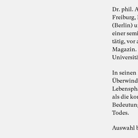
Dr. phil.
Freiburg,
(Berlin) 
einer semi
tätig, vo
Magazin. 
Universit
In seinen
Überwindu
Lebensphä
als die k
Bedeutung
Todes.
Auswahl b