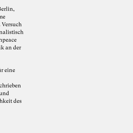
erlin,
me
. Versuch
nalistisch
enpeace
KI-Transformation
ik an der
verantwortungsvoll
gestalten
ür eine
chrieben
 und
“Wie Künstliche Intelligenz
30. Juni 2026
Organisationen verändert – und warum
hkeit des
Organisationsentwicklung dabei eine
Schlüsselrolle spielt” – Whitepaper von Dr.
Simon Berkler (TheDive), Karoline Rütter
(Inspiring Minds) und Dr. Sevda Helpap
(Leuphana Universität Lüneburg)