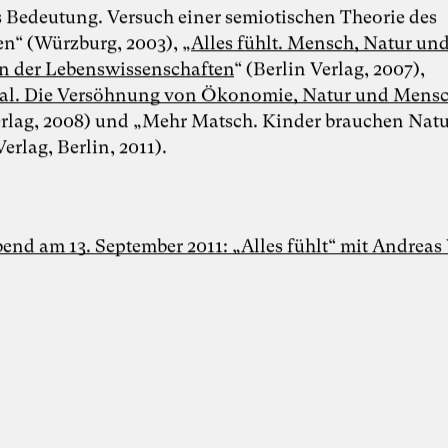
s Bedeutung. Versuch einer semiotischen Theorie des
n“ (Würzburg, 2003), „
Alles fühlt. Mensch, Natur und
n der Lebenswissenschaften
“ (Berlin Verlag, 2007),
al. Die Versöhnung von Ökonomie, Natur und Mensc
Foto: Dr. Sevda Helpap
Dr. Sevda Helpap
erlag, 2008) und „Mehr Matsch. Kinder brauchen Natu
Verlag, Berlin, 2011).
Inspiring Mind
Dr. Sevda Helpap |
Wirtschaftspsychologin,
Organisationsentwicklerin und Dozentin |
bend am 13. September 2011: „Alles fühlt“ mit Andreas
Hamburg und Lüneburg
Whitepaper “Die KI-Transformation
verantwortungsvoll gestalten. Wie
Künstliche Intelligenz Organisationen
verändert – und warum
Organisationsentwicklung dabei eine
Schlüsselrolle spielt” als Kooperation von
Karoline Rütter (Inspiring Minds), Dr.
Simon Berkler (TheDive) und Dr. Sevda
Helpap (Leuphana Universität Lüneburg)