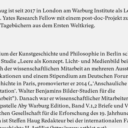
aug ist seit 2017 in London am Warburg Institute als 
. Yates Research Fellow mit einem post-doc-Projekt z
Tagebüchern aus dem Ersten Weltkrieg.
ium der Kunstgeschichte und Philosophie in Berlin sc
r Studie „Leere als Konzept. Licht- und Medienbild be
ch der wissenschaftlichen Mitarbeit an mehreren Auss
kationen und einem Stipendium am Deutschen Forum
hichte in Paris, promovierter er 2014 („‘Anschauliche
tion’. Walter Benjamins Bilder-Studien für die
rbeit”). Danach war er wissenschaftlicher Mitarbeiter
sstelle Aby Warburg Edition, Band V.1,2 Briefe und 
chen Gesellschaft für die Erforschung des 19. Jahrhund
ist Steffen Haug Redakteur bei der internationalen F
eschichte H-ArtHist (http://www.arthist.net).