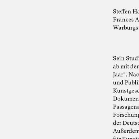
Steffen H
Frances A
Warburgs 
Sein Stud
ab mit de
Jaar“. Na
und Publi
Kunstgesc
Dokumenta
Passagena
Forschung
der Deuts
Außerdem 
für Kunstg