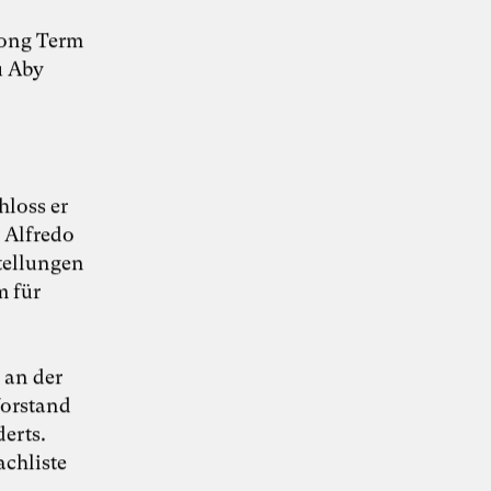
Long Term
u Aby
KI-Transformation
verantwortungsvoll
hloss er
i Alfredo
gestalten
tellungen
 für
“Wie Künstliche Intelligenz
30. Juni 2026
Organisationen verändert – und warum
 an der
Organisationsentwicklung dabei eine
Vorstand
Schlüsselrolle spielt” – Whitepaper von Dr.
Simon Berkler (TheDive), Karoline Rütter
erts.
(Inspiring Minds) und Dr. Sevda Helpap
achliste
(Leuphana Universität Lüneburg)