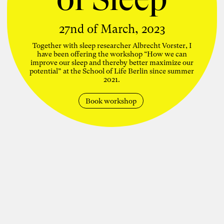
Inspiring Mind
Bildende Künstlerin und Literatin
Berlin
27nd of March, 2023
161. Salon am 12. Juni 2026: Susanne
Schirdewahn stellt ihren Roman
Together with sleep researcher Albrecht Vorster, I
“Karacho” vor
have been offering the workshop “How we can
Reihe „Blickwechsel und Gedankenstiche“
improve our sleep and thereby better maximize our
(Kooperation von Susanne Schirdewahn
potential” at the School of Life Berlin since summer
und Karoline Rütter)
2021.
148. Salon am 24. Januar 2025 –
Book workshop
“Blickwechsel und Gedankenstriche” No.
1: “Was ist eigentlich wichtig?” in
Kooperation mit der Künstlerin Susanne
Schirdewahn
Read more
Disciplines
Visual Arts
Literature
Journalism
Future Fields
Culture
Society