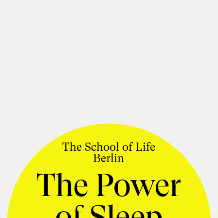
The School of Life
Foto: Susanne Schirdewahn
Berlin
Susanne
The Power
Schirdewahn
of Sleep