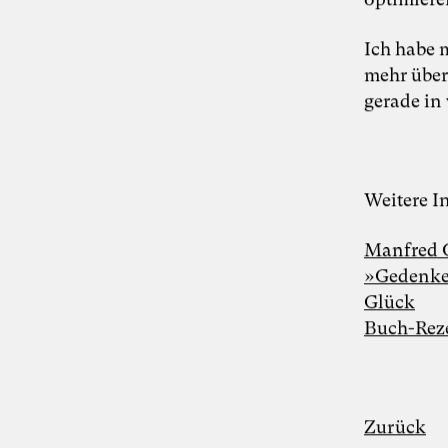
Ich habe 
mehr über 
Foto: TheDive
gerade in 
Dr. Simon Berkler
Weitere I
Inspiring Mind
Co-Founder TheDive
Berlin
Manfred 
Whitepaper “Die KI-Transformation
verantwortungsvoll gestalten. Wie
»Gedenke 
Künstliche Intelligenz Organisationen
Glück
verändert – und warum
Organisationsentwicklung dabei eine
Buch-Rez
Schlüsselrolle spielt” als Kooperation von
Karoline Rütter (Inspiring Minds), Dr.
Simon Berkler (TheDive) und Dr. Sevda
Helpap (Leuphana Universität Lüneburg)
Lunch & Learn-Veranstaltung zu unserem
Zurück
Whitepaper “Die KI-Transformation