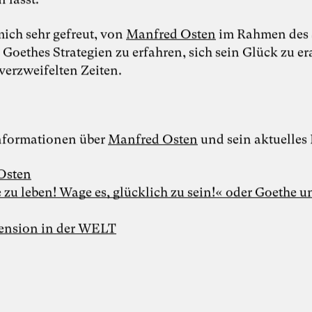
mich sehr gefreut, von
Manfred Osten
im Rahmen des 
Goethes Strategien zu erfahren, sich sein Glück zu er
Foto: Dr. Sevda Helpap
verzweifelten Zeiten.
Dr. Sevda Helpap
nformationen über
Manfred Osten
und sein aktuelles
Inspiring Mind
Dr. Sevda Helpap |
Wirtschaftspsychologin,
Organisationsentwicklerin und Dozentin |
Osten
Hamburg und Lüneburg
zu leben! Wage es, glücklich zu sein!« oder Goethe u
Whitepaper “Die KI-Transformation
verantwortungsvoll gestalten. Wie
Künstliche Intelligenz Organisationen
ension in der WELT
verändert – und warum
Organisationsentwicklung dabei eine
Schlüsselrolle spielt” als Kooperation von
Karoline Rütter (Inspiring Minds), Dr.
Simon Berkler (TheDive) und Dr. Sevda
Helpap (Leuphana Universität Lüneburg)