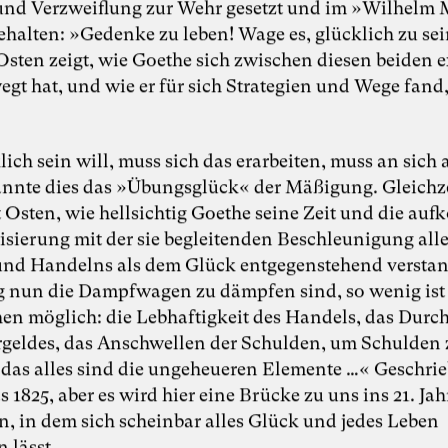
nd Verzweiflung zur Wehr gesetzt und im »Wilhelm 
halten: »Gedenke zu leben! Wage es, glücklich zu sei
sten zeigt, wie Goethe sich zwischen diesen beiden 
egt hat, und wie er für sich Strategien und Wege fand,
ich sein will, muss sich das erarbeiten, muss an sich 
nnte dies das »Übungsglück« der Mäßigung. Gleichze
t Osten, wie hellsichtig Goethe seine Zeit und die a
lisierung mit der sie begleitenden Beschleunigung all
nd Handelns als dem Glück entgegenstehend verstan
 nun die Dampfwagen zu dämpfen sind, so wenig ist 
chen möglich: die Lebhaftigkeit des Handels, das Dur
rgeldes, das Anschwellen der Schulden, um Schulden 
 das alles sind die ungeheueren Elemente …« Geschrie
 1825, aber es wird hier eine Brücke zu uns ins 21. Ja
n, in dem sich scheinbar alles Glück und jedes Leben
 lässt.