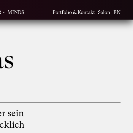
R
MINDS
Portfolio & Kontakt
Salon
EN
as
r sein
cklich