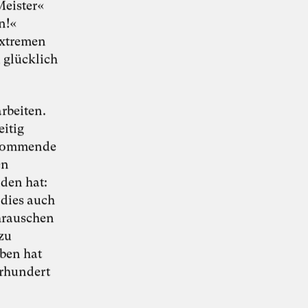
Meister«
n!«
extremen
 glücklich
KI-Transformation
arbeiten.
verantwortungsvoll
itig
ufkommende
gestalten
en
den hat:
dies auch
chrauschen
“Wie Künstliche Intelligenz
30. Juni 2026
Organisationen verändert – und warum
zu
Organisationsentwicklung dabei eine
ben hat
Schlüsselrolle spielt” – Whitepaper von Dr.
Simon Berkler (TheDive), Karoline Rütter
hrhundert
(Inspiring Minds) und Dr. Sevda Helpap
(Leuphana Universität Lüneburg)