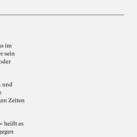
ns im
r sein
 oder
n und
e
en Zeiten
« heißt es
 gegen