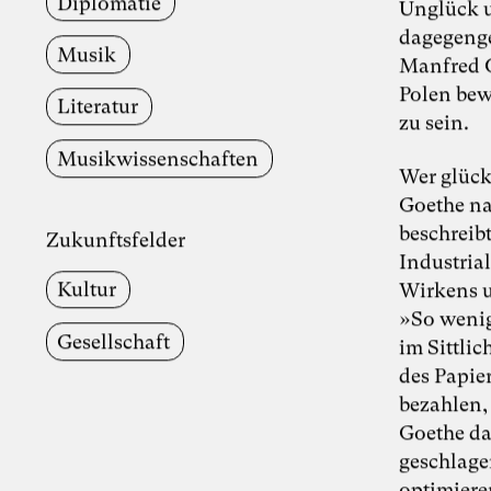
Diplomatie
Unglück u
dagegenge
Musik
Manfred O
Polen bew
Literatur
zu sein.
Musik­wissenschaften
Wer glückl
Goethe na
beschreib
Zukunftsfelder
Industria
Kultur
Wirkens u
»So wenig
Gesellschaft
im Sittli
des Papie
bezahlen,
Goethe das
geschlage
optimieren