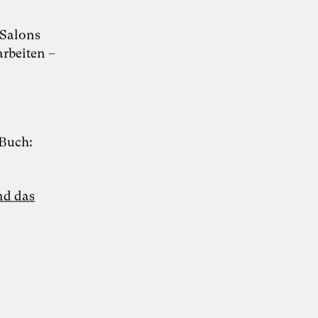
Whitepaper hier kostenlos herunterladen
Salons
arbeiten –
 Buch:
nd das