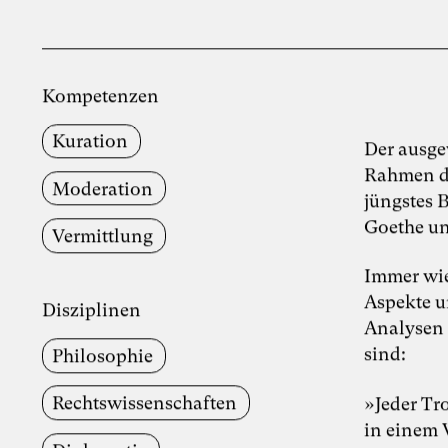
Kompetenzen
Kuration
Der ausg
Rahmen de
Moderation
jüngstes 
Goethe un
Vermittlung
Immer wie
Aspekte u
Disziplinen
Analysen 
sind:
Philosophie
Rechts­wissenschaften
»Jeder Tro
in einem 