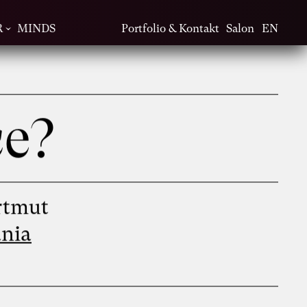
R
MINDS
Portfolio & Kontakt
Salon
EN
ce?
rtmut
nia