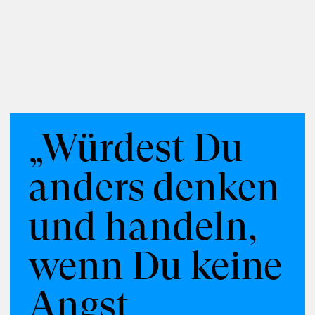
Moderation
Kuration
Vermittlung
Communities
Disziplinen
Militärwesen
Politik
Zukunftsfelder
Demokratie
Gesellschaft
„Würdest Du
anders denken
und handeln,
wenn Du keine
Angst