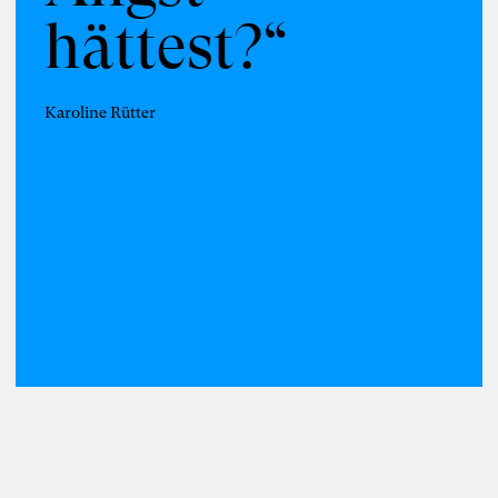
hättest?“
Karoline Rütter
Foto: Susanne Schirdewahn
Susanne
Schirdewahn
Inspiring Mind
Bildende Künstlerin und Literatin
Berlin
161. Salon am 12. Juni 2026: Susanne
Schirdewahn stellt ihren Roman
“Karacho” vor
Reihe „Blickwechsel und Gedankenstiche“
(Kooperation von Susanne Schirdewahn
und Karoline Rütter)