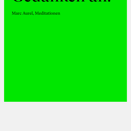
Marc Aurel, Meditationen
Foto: Susanne Schirdewahn
Susanne
Schirdewahn
Inspiring Mind
Bildende Künstlerin und Literatin
Berlin
161. Salon am 12. Juni 2026: Susanne
Schirdewahn stellt ihren Roman
“Karacho” vor
Reihe „Blickwechsel und Gedankenstiche“
(Kooperation von Susanne Schirdewahn
und Karoline Rütter)