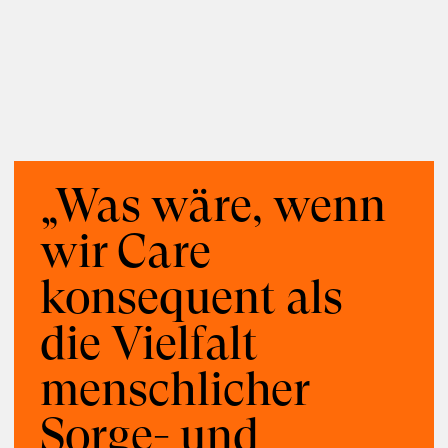
Moderation
Kuration
Vermittlung
Communities
Disziplinen
Militärwesen
Politik
Zukunftsfelder
Demokratie
Gesellschaft
„Was wäre, wenn
wir Care
konsequent als
die Vielfalt
menschlicher
Sorge- und