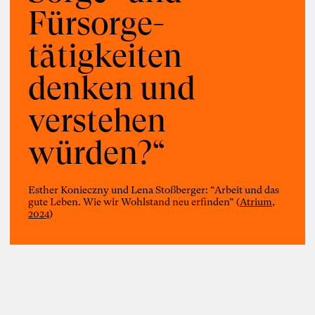
Fürsorge­
tätigkeiten
denken und
Foto: Susanne Schirdewahn
verstehen
Susanne
würden?“
Schirdewahn
Esther Konieczny und Lena Stoßberger: “Arbeit und das
gute Leben. Wie wir Wohlstand neu erfinden” (
Atrium,
Inspiring Mind
Bildende Künstlerin und Literatin
2024
)
Berlin
161. Salon am 12. Juni 2026: Susanne
Schirdewahn stellt ihren Roman
“Karacho” vor
Reihe „Blickwechsel und Gedankenstiche“
(Kooperation von Susanne Schirdewahn
und Karoline Rütter)