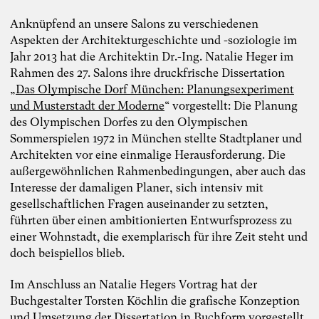
Anknüpfend an unsere Salons zu verschiedenen
Aspekten der Architekturgeschichte und -soziologie im
Jahr 2013 hat die Architektin Dr.-Ing. Natalie Heger im
Rahmen des 27. Salons ihre druckfrische Dissertation
„
Das Olympische Dorf München: Planungsexperiment
und Musterstadt der Moderne
“ vorgestellt: Die Planung
des Olympischen Dorfes zu den Olympischen
Sommerspielen 1972 in München stellte Stadtplaner und
Architekten vor eine einmalige Herausforderung. Die
außergewöhnlichen Rahmenbedingungen, aber auch das
Interesse der damaligen Planer, sich intensiv mit
gesellschaftlichen Fragen auseinander zu setzten,
führten über einen ambitionierten Entwurfsprozess zu
einer Wohnstadt, die exemplarisch für ihre Zeit steht und
doch beispiellos blieb.
Im Anschluss an Natalie Hegers Vortrag hat der
Buchgestalter Torsten Köchlin die grafische Konzeption
und Umsetzung der Dissertation in Buchform vorgestellt.
Foto: TheDive