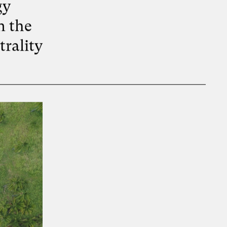
gy
n the
rality