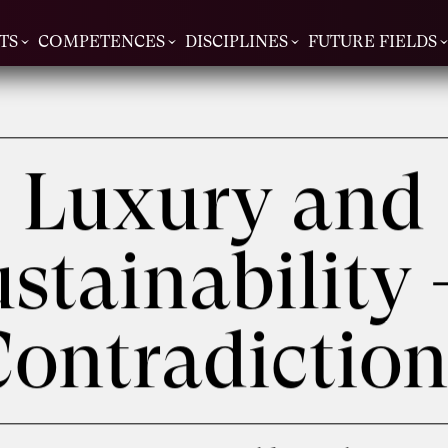
TS
COMPETENCES
DISCIPLINES
FUTURE FIELDS
Luxury and
stainability 
Contradiction