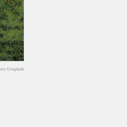
KI-Transformation
verantwortungsvoll
gestalten
oto: Unsplash
“Wie Künstliche Intelligenz
30. Juni 2026
Organisationen verändert – und warum
Organisationsentwicklung dabei eine
Schlüsselrolle spielt” – Whitepaper von Dr.
Simon Berkler (TheDive), Karoline Rütter
(Inspiring Minds) und Dr. Sevda Helpap
(Leuphana Universität Lüneburg)
Whitepaper hier kostenlos herunterladen