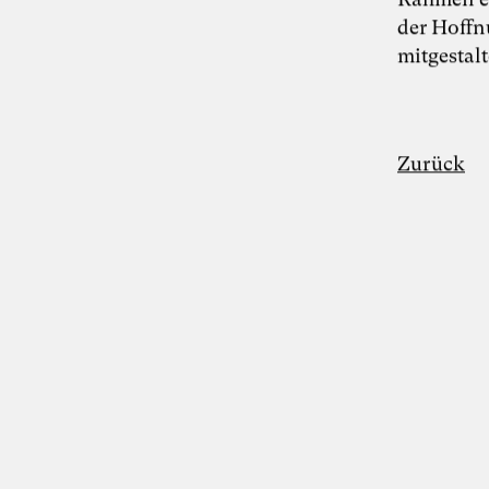
Bildende Kunst
Literatur
Journalismus
der Hoffn
mitgestal
Zukunftsfelder
Kultur
Gesellschaft
Zurück