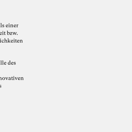
Grafik: Fine Nitschke
Kompetenzen
s einer
Transformation
Innovation
eit bzw.
ichkeiten
Disziplinen
Künstliche Intelligenz
Beratung
Organisationsentwicklung
lle des
Zukunftsfelder
nnovativen
Arbeitsleben
Wirtschaft
s
162. Salon