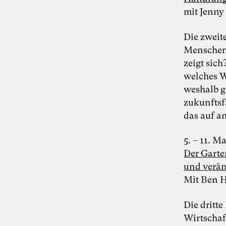
Umwelt & Klima
mit Jenny
Die zweit
Menschen 
zeigt sic
welches W
weshalb g
zukunftsf
das auf a
5. – 11. M
Der Garte
und verän
Mit Ben H
Die dritt
Foto: Susanne Schirdewahn
Wirtschaf