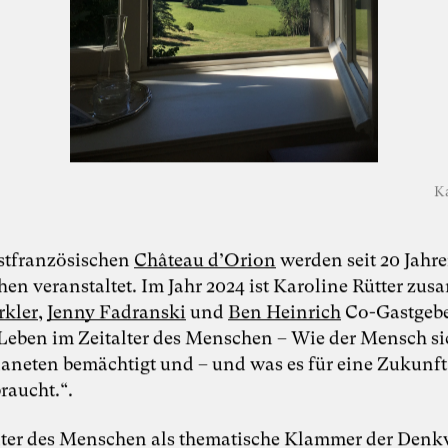
Ka
stfranzösischen
Château d’Orion
werden seit 20 Jahr
n veranstaltet. Im Jahr 2024 ist Karoline Rütter zu
rkler
,
Jenny Fadranski
und
Ben Heinrich
Co-Gastgebe
„Leben im Zeitalter des Menschen – Wie der Mensch si
laneten bemächtigt und – und was es für eine Zukunft
braucht.“.
lter des Menschen als thematische Klammer der Den