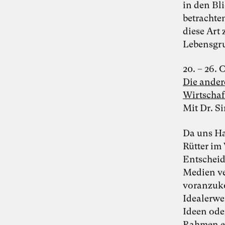
Susanne
in den Bl
betrachte
Schirdewahn
diese Art
Lebensgru
Inspiring Mind
Bildende Künstlerin und Literatin
20. – 26.
Berlin
Die ander
161. Salon am 12. Juni 2026: Susanne
Wirtschaft
Schirdewahn stellt ihren Roman
“Karacho” vor
Mit Dr. S
Reihe „Blickwechsel und Gedankenstiche“
(Kooperation von Susanne Schirdewahn
Da uns Ha
und Karoline Rütter)
Rütter im
148. Salon am 24. Januar 2025 –
Entscheid
“Blickwechsel und Gedankenstriche” No.
1: “Was ist eigentlich wichtig?” in
Medien ve
Kooperation mit der Künstlerin Susanne
voranzuko
Schirdewahn
Idealerw
Ideen ode
Disziplinen
Rahmen ei