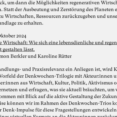
ick, um dann die Möglichkeiten regenerativen Wirtsc
n. Statt der Ausbeutung und Zerstörung des Planeten 
 zu Wirtschaften, Ressourcen zurückzugeben und unse
ndlage zu erhalten.
Foto: Tobias Koch
 Oktober 2024
Roderich
e Wirtschaft: Wie sich eine lebensdienliche und regen
 gestalten lässt.
Kiesewetter
imon Berkler und Karoline Rütter
ndlungs- und Praxisrelevanz ein Anliegen ist, wird 
Inspiring Mind
Bundestagsabgeordneter und Oberst a. D.
 Vorfeld der Denkwochen-Trilogie mit Akteur:innen 
Aalen-Heidenheim und Berlin
er:innen aus Wirtschaft, Kultur, Politik, Aktivismus 
162. Salon am 12. Juni 2026: Roderich
rnetzen und erfragen, was sie aktuell bräuchten, um 
Kiesewetter stellt sein aktuelles Buch vor:
mmen mit Blick auf die aktive Gestaltung der Zukun
“Was wollen wir? Was können wir?
Deutschlands Rolle in der globalen
eise können wir im Rahmen des Denkwochen-Trios k
Machtverschiebung”
r Denk-Impulse für diese Fragestellungen entwickel
nes virtuellen Formats an die Akteur:innen zurücksp