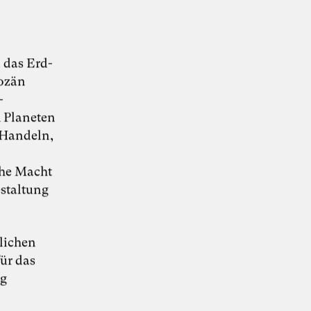
Whitepaper hier kostenlos herunterladen
 das Erd-
pozän
-
m Planeten
 Handeln,
che Macht
staltung
tlichen
ür das
ng