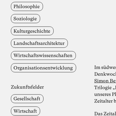
Philosophie
Soziologie
Kulturgeschichte
Landschaftsarchitektur
Wirtschafts­wissenschaften
Im südwe
Organisationsentwicklung
Denkwoche
Simon Be
Zukunftsfelder
Trilogie 
unseres P
Gesellschaft
Zeitalter 
Wirtschaft
Das Zeita