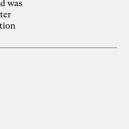
nd was
ter
tion