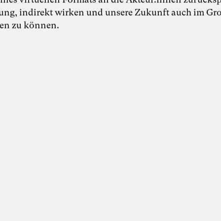
Disziplinen
ung, indirekt wirken und unsere Zukunft auch im Gr
Militärwesen
Politikwissenschaften
ten zu können.
Zukunftsfelder
Demokratie
Gesellschaft