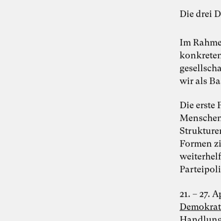
verantwortungsvoll gestalten” am 11.
August 2026
Die drei 
Denkwoche “Die andere Wirtschaft – Wie
sich eine lebensdienliche regenerative
Im Rahmen
Wirtschaft gestalten lässt.” mit Dr. Simon
Berkler und Karoline Rütter vom 20. – 26.
konkreten
Oktober 2024 im Chateau d’Orion
gesellsch
“Wir machen uns die Welt, wie sie uns
wir als Ba
gefällt” – Denkimpulse zum Anthropozän
von Simon Berkler, Ben Heinrich, Jenny
Fadranski und Karoline Rütter am 5.2.2024
Die erste 
Menschen:
Disziplinen
Strukture
Entrepreneurship
Wirtschaftswissenschaften
Formen zi
weiterhel
Kommunikation
Organisationsentwicklung
Parteipoli
Künstliche Intelligenz
21. – 27. A
Zukunftsfelder
Demokrati
Wirtschaft
Gesellschaft
Arbeitsleben
Handlung