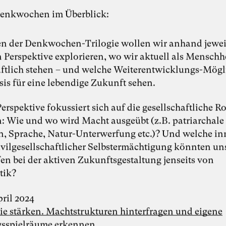
Lunch & Learn-Veranstaltung zu unserem
Whitepaper “Die KI-Transformation
Denkwochen im Überblick:
verantwortungsvoll gestalten” am 11.
August 2026
 der Denkwochen-Trilogie wollen wir anhand jeweil
Disziplinen
 Perspektive explorieren, wo wir aktuell als Menschh
aftlich stehen – und welche Weiterentwicklungs-Mögl
Beratung
Organisationsentwicklung
sis für eine lebendige Zukunft sehen.
Künstliche Intelligenz
Perspektive fokussiert sich auf die gesellschaftliche Ro
Zukunftsfelder
 Wie und wo wird Macht ausgeübt (z.B. patriarchale
Arbeitsleben
Wirtschaft
n, Sprache, Natur-Unterwerfung etc.)? Und welche i
vilgesellschaftlicher Selbstermächtigung könnten un
fen bei der aktiven Zukunftsgestaltung jenseits von
tik?
pril 2024
e stärken. Machtstrukturen hinterfragen und eigene
sspielräume erkennen