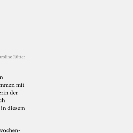
KI-Transformation
verantwortungsvoll
roline Rütter
gestalten
en
sammen mit
rin der
“Wie Künstliche Intelligenz
30. Juni 2026
ch
Organisationen verändert – und warum
Organisationsentwicklung dabei eine
 in diesem
Schlüsselrolle spielt” – Whitepaper von Dr.
Simon Berkler (TheDive), Karoline Rütter
(Inspiring Minds) und Dr. Sevda Helpap
(Leuphana Universität Lüneburg)
kwochen-