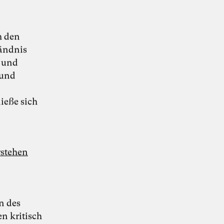
Was wollen wir?
Was können wir?
h den
ändnis
– und
Roderich Kiesewetter stellt sein aktuelles
7. Juli 2026
Buch zu Deutschlands Rolle in der globalen
Berlin
 und
Machtverschiebung vor
ieße sich
rstehen
n des
n kritisch