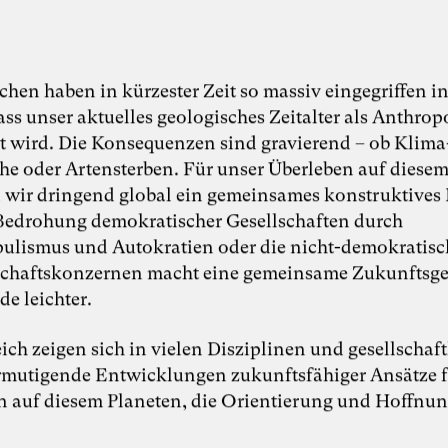
hen haben in kürzester Zeit so massiv eingegriffen in
Foto: Dr. Sevda Helpap
ass unser aktuelles geologisches Zeitalter als Anthro
Dr. Sevda Helpap
t wird. Die Konsequenzen sind gravierend – ob Klima
he oder Artensterben. Für unser Überleben auf diese
 wir dringend global ein gemeinsames konstruktives
Inspiring Mind
Dr. Sevda Helpap |
Bedrohung demokratischer Gesellschaften durch
Wirtschaftspsychologin,
Organisationsentwicklerin und Dozentin |
ulismus und Autokratien oder die nicht-demokratis
Hamburg und Lüneburg
chaftskonzernen macht eine gemeinsame Zukunftsge
Whitepaper “Die KI-Transformation
de leichter.
verantwortungsvoll gestalten. Wie
Künstliche Intelligenz Organisationen
verändert – und warum
ich zeigen sich in vielen Disziplinen und gesellschaf
Organisationsentwicklung dabei eine
Schlüsselrolle spielt” als Kooperation von
rmutigende Entwicklungen zukunftsfähiger Ansätze f
Karoline Rütter (Inspiring Minds), Dr.
n auf diesem Planeten, die Orientierung und Hoffnu
Simon Berkler (TheDive) und Dr. Sevda
Helpap (Leuphana Universität Lüneburg)