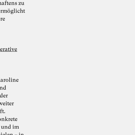
haftens zu
ermöglicht
re
erative
Karoline
Copyright: Ullstein Buchverlage
und
Kompetenzen
oder
Moderation
Kuration
Vermittlung
Communities
weiter
ft.
Disziplinen
onkrete
Militärwesen
Politik
n und im
ielen – in