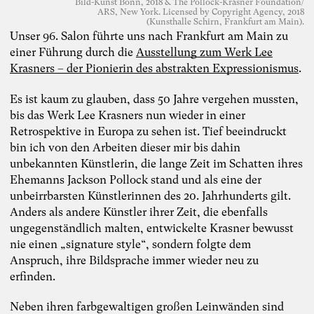
Bild-Kunst Bonn, 2018 & The Pollock-Krasner Foundation/
ARS, New York. Licensed by Copyright Agency, 2018
(Kunsthalle Schirn, Frankfurt am Main).
Unser 96. Salon führte uns nach Frankfurt am Main zu
einer Führung durch die
Ausstellung zum Werk Lee
Krasners – der Pionierin des abstrakten Expressionismus
.
Es ist kaum zu glauben, dass 50 Jahre vergehen mussten,
bis das Werk Lee Krasners nun wieder in einer
Retrospektive in Europa zu sehen ist. Tief beeindruckt
bin ich von den Arbeiten dieser mir bis dahin
unbekannten Künstlerin, die lange Zeit im Schatten ihres
Ehemanns Jackson Pollock stand und als eine der
unbeirrbarsten Künstlerinnen des 20. Jahrhunderts gilt.
Anders als andere Künstler ihrer Zeit, die ebenfalls
ungegenständlich malten, entwickelte Krasner bewusst
nie einen „signature style“, sondern folgte dem
Anspruch, ihre Bildsprache immer wieder neu zu
erfinden.
Neben ihren farbgewaltigen großen Leinwänden sind
Foto: TheDive