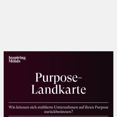
Lunch & Learn-Veranstaltung zu unserem
Whitepaper “Die KI-Transformation
verantwortungsvoll gestalten” am 11.
August 2026
Disziplinen
Beratung
Organisationsentwicklung
Künstliche Intelligenz
Zukunftsfelder
Arbeitsleben
Wirtschaft
Purpose-
Landkarte
Wie können sich etablierte Unternehmen auf ihren Purpose
zurückbesinnen?