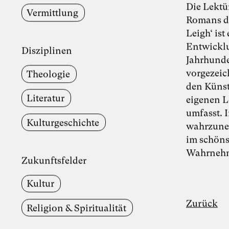
Die Lektü
Vermittlung
Romans de
Leigh‘ is
Entwicklu
Disziplinen
Jahrhunde
vorgezeic
Theologie
den Künst
Literatur
eigenen L
umfasst. 
Kulturgeschichte
wahrzuneh
im schöns
Wahrnehm
Zukunftsfelder
Kultur
Zurück
Religion & Spiritualität