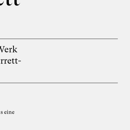
Werk
rrett-
ns eine