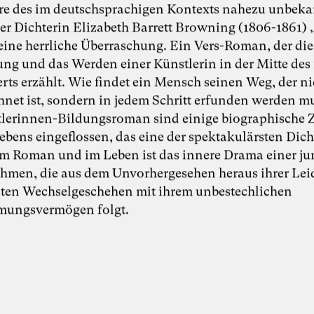
re des im deutschsprachigen Kontexts nahezu unbek
r Dichterin Elizabeth Barrett Browning (1806-1861) 
t eine herrliche Überraschung. Ein Vers-Roman, der die
ng und das Werden einer Künstlerin in der Mitte des 
rts erzählt. Wie findet ein Mensch seinen Weg, der ni
hnet ist, sondern in jedem Schritt erfunden werden m
lerinnen-Bildungsroman sind einige biographische Z
ebens eingeflossen, das eine der spektakulärsten Dich
Im Roman und im Leben ist das innere Drama einer j
men, die aus dem Unvorhergesehen heraus ihrer Lei
ten Wechselgeschehen mit ihrem unbestechlichen
ungsvermögen folgt.