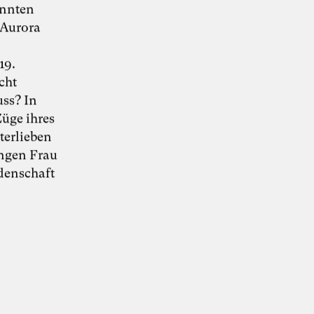
annten
‚Aurora
19.
cht
KI-Transformation
uss? In
üge ihres
verantwortungsvoll
terlieben
ungen Frau
gestalten
denschaft
“Wie Künstliche Intelligenz
30. Juni 2026
Organisationen verändert – und warum
Organisationsentwicklung dabei eine
Schlüsselrolle spielt” – Whitepaper von Dr.
Simon Berkler (TheDive), Karoline Rütter
(Inspiring Minds) und Dr. Sevda Helpap
(Leuphana Universität Lüneburg)