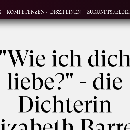
E
KOMPETENZEN
DISZIPLINEN
ZUKUNFTSFELDE
"Wie ich dic
liebe?" - die
Dichterin
izabeth Barr