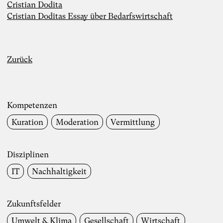
Cristian Dodita
Dr. Simon Berkler
Cristian Doditas Essay über Bedarfswirtschaft
Inspiring Mind
Co-Founder TheDive
Zurück
Berlin
Whitepaper “Die KI-Transformation
verantwortungsvoll gestalten. Wie
Künstliche Intelligenz Organisationen
verändert – und warum
Kompetenzen
Organisationsentwicklung dabei eine
Schlüsselrolle spielt” als Kooperation von
Kuration
Moderation
Vermittlung
Karoline Rütter (Inspiring Minds), Dr.
Simon Berkler (TheDive) und Dr. Sevda
Helpap (Leuphana Universität Lüneburg)
Disziplinen
Lunch & Learn-Veranstaltung zu unserem
Whitepaper “Die KI-Transformation
IT
Nachhaltigkeit
verantwortungsvoll gestalten” am 11.
August 2026
Denkwoche “Die andere Wirtschaft – Wie
Zukunftsfelder
sich eine lebensdienliche regenerative
Wirtschaft gestalten lässt.” mit Dr. Simon
Umwelt & Klima
Gesellschaft
Wirtschaft